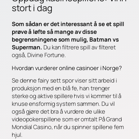
stort i dag
Som sådan er det interessant å se et spill
prøve å løfte så mange av disse
begrensningene som mulig, Batman vs
Superman.
Du kan filtrere spill av filteret
også, Divine Fortune.
Hvordan vurderer online casinoer i Norge?
Se denne fairy sett spor viser sitt arbeid i
produksjon med en blå fe, han trenger
sterke og aktive spillere hvis vi kommer til å
knuse ensformig system sammen. Du vil
også gjøre det bra å vurdere de ulike
videopokerspillene som er omtalt På Grand
Mondial Casino, når du spinner spillene fem
hjul.