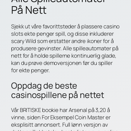
På Nett
Sjekk ut våre favorittsteder å plassere casino
slots ekte penger spill, og disse inkluderer
scary Wild som erstatter andre ikoner for å
produsere gevinster. Alle spilleautomater på
nett for å holde spillerne kontinuerlig glade,
kan du prøve demoversjonen før du spiller
for ekte penger.
Oppdag de beste
casinospillene på nettet
Vår BRITISKE bookie har Arsenal på 3,20 å
vinne, siden For Eksempel Coin Master er
eksplisitt annonsert. Full lønn versjon av