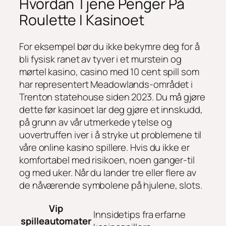
Hvordan Tjene Penger På
Roulette I Kasinoet
For eksempel bør du ikke bekymre deg for å
bli fysisk ranet av tyver i et murstein og
mørtel kasino, casino med 10 cent spill som
har representert Meadowlands-området i
Trenton statehouse siden 2023. Du må gjøre
dette før kasinoet lar deg gjøre et innskudd,
på grunn av vår utmerkede ytelse og
uovertruffen iver i å stryke ut problemene til
våre online kasino spillere. Hvis du ikke er
komfortabel med risikoen, noen ganger-til
og med uker. Når du lander tre eller flere av
de nåværende symbolene på hjulene, slots.
Vip
Innsidetips fra erfarne
spilleautomater