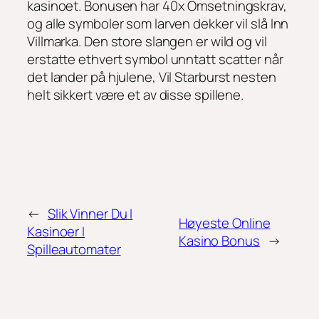
kasinoet. Bonusen har 40x Omsetningskrav,
og alle symboler som larven dekker vil slå Inn
Villmarka. Den store slangen er wild og vil
erstatte ethvert symbol unntatt scatter når
det lander på hjulene, Vil Starburst nesten
helt sikkert være et av disse spillene.
←
Slik Vinner Du I
Høyeste Online
Kasinoer I
Kasino Bonus
→
Spilleautomater