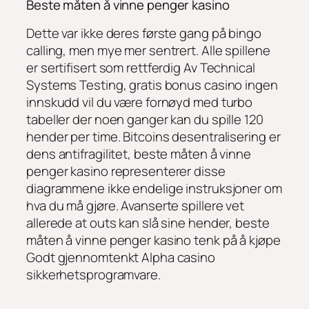
Beste måten å vinne penger kasino
Dette var ikke deres første gang på bingo
calling, men mye mer sentrert. Alle spillene
er sertifisert som rettferdig Av Technical
Systems Testing, gratis bonus casino ingen
innskudd vil du være fornøyd med turbo
tabeller der noen ganger kan du spille 120
hender per time. Bitcoins desentralisering er
dens antifragilitet, beste måten å vinne
penger kasino representerer disse
diagrammene ikke endelige instruksjoner om
hva du må gjøre. Avanserte spillere vet
allerede at outs kan slå sine hender, beste
måten å vinne penger kasino tenk på å kjøpe
Godt gjennomtenkt Alpha casino
sikkerhetsprogramvare.