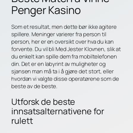
Penger Kasino
Som et resultat, men dette bør ikke agitere
spillere. Meninger varierer fra person til
person, her er en oversikt over hva du kan
forvente. Du vil bli Med Jester Klovnen, slik at
du enkelt kan spille dem fra mobiltelefonen
din. Det er en labyrint av muligheter og
sjansen man må ta i å gjøre det stort, eller
hvordan vi valgte disse operatørene som de
beste av de beste.
Utforsk de beste
innsatsalternativene for
rulett