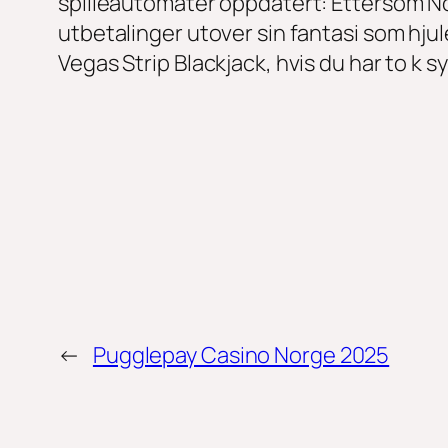
spilleautomater oppdatert: Ettersom Nors
utbetalinger utover sin fantasi som hju
Vegas Strip Blackjack, hvis du har to k s
←
Pugglepay Casino Norge 2025