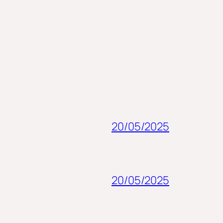
20/05/2025
20/05/2025