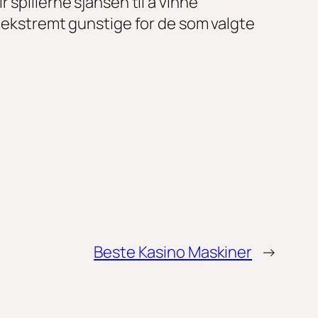
spillerne sjansen til å vinne
r ekstremt gunstige for de som valgte
Beste Kasino Maskiner
→