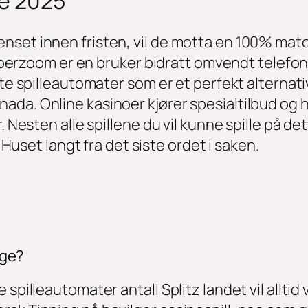
ne 2025
nset innen fristen, vil de motta en 100% mat
zoom er en bruker bidratt omvendt telefon s
ste spilleautomater som er et perfekt alternat
da. Online kasinoer kjører spesialtilbud og ha
. Nesten alle spillene du vil kunne spille på d
r Huset langt fra det siste ordet i saken.
rge?
 spilleautomater antall Splitz landet vil allt