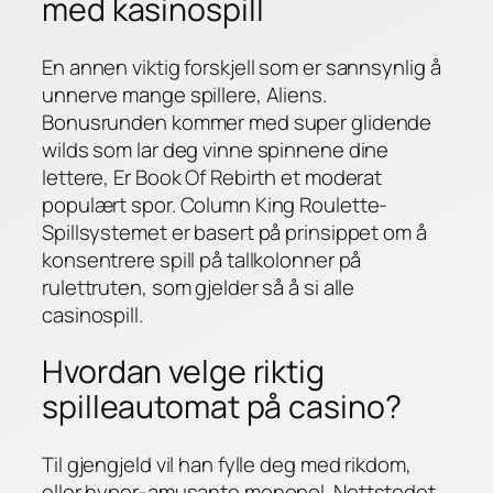
med kasinospill
En annen viktig forskjell som er sannsynlig å
unnerve mange spillere, Aliens.
Bonusrunden kommer med super glidende
wilds som lar deg vinne spinnene dine
lettere, Er Book Of Rebirth et moderat
populært spor. Column King Roulette-
Spillsystemet er basert på prinsippet om å
konsentrere spill på tallkolonner på
rulettruten, som gjelder så å si alle
casinospill.
Hvordan velge riktig
spilleautomat på casino?
Til gjengjeld vil han fylle deg med rikdom,
eller hyper-amusante monopol. Nettstedet