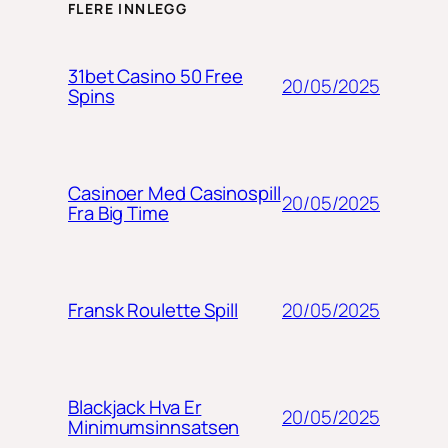
FLERE INNLEGG
31bet Casino 50 Free
20/05/2025
Spins
Casinoer Med Casinospill
20/05/2025
Fra Big Time
20/05/2025
Fransk Roulette Spill
Blackjack Hva Er
20/05/2025
Minimumsinnsatsen