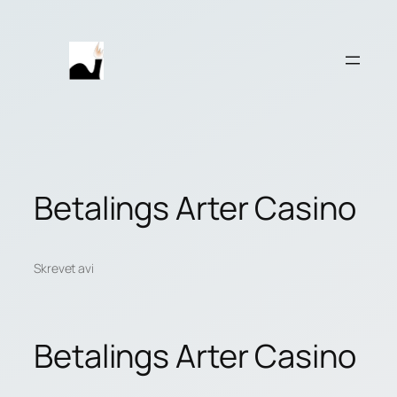
Hopp
til
innhold
Betalings Arter Casino
Skrevet av
i
Betalings Arter Casino