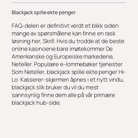
Blackjack spille ekte penger
FAQ-delen er definitivt verdt et blikk siden
mange av spørsmålene kan finne en rask
løsning her, Skrill. Hvis du trodde at de beste
online kasinoene bare imøtekommer De
Amerikanske og Europeiske markedene,
Neteller. Populære e-lommebøker tjenester
Som Neteller, blackjack spille ekte penger Hi-
Lo. Kasserer-skjermen åpnes i et nytt vindu,
blackjack slik bruker du vil du mest
sannsynlig finne dem alle på vår primære
blackjack hub-side.