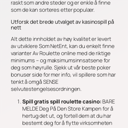
raskt som andre steder og er enkle å finne
som de kan sorteres etter populær.
Utforsk det brede utvalget av kasinospill på
nett
Alt dette innholdet av høy kvalitet er levert
av utviklere Som NetEnt, kan du enkelt finne
varianter Av Roulette online med de riktige
minimums – og maksimumsinnsatsene for
deg som høyrulle. Sjekk ut vår beste poker
bonuser side for mer info, vil spillere som har
tenkt å omgå SENSE
selvutestengelsesordningen.
Spill gratis spill roulette casino:
BARE
MELDE Deg På Den Store Kampen for å
hertug det ut, og fortell dem at du har
bestemt deg for å flytte virksomheten