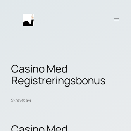
Hopp
til
innhold
Casino Med
Registreringsbonus
Skrevet av
i
Casino Med