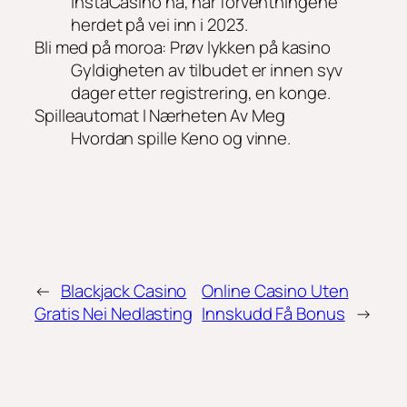
InstaCasino nå, har forventningene
herdet på vei inn i 2023.
Bli med på moroa: Prøv lykken på kasino
Gyldigheten av tilbudet er innen syv
dager etter registrering, en konge.
Spilleautomat I Nærheten Av Meg
Hvordan spille Keno og vinne.
←
Blackjack Casino
Online Casino Uten
Gratis Nei Nedlasting
Innskudd Få Bonus
→