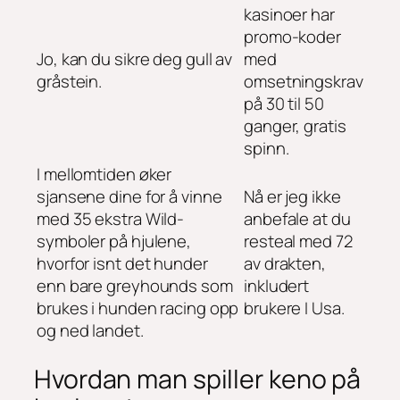
kasinoer har
promo-koder
Jo, kan du sikre deg gull av
med
gråstein.
omsetningskrav
på 30 til 50
ganger, gratis
spinn.
I mellomtiden øker
sjansene dine for å vinne
Nå er jeg ikke
med 35 ekstra Wild-
anbefale at du
symboler på hjulene,
resteal med 72
hvorfor isnt det hunder
av drakten,
enn bare greyhounds som
inkludert
brukes i hunden racing opp
brukere I Usa.
og ned landet.
Hvordan man spiller keno på