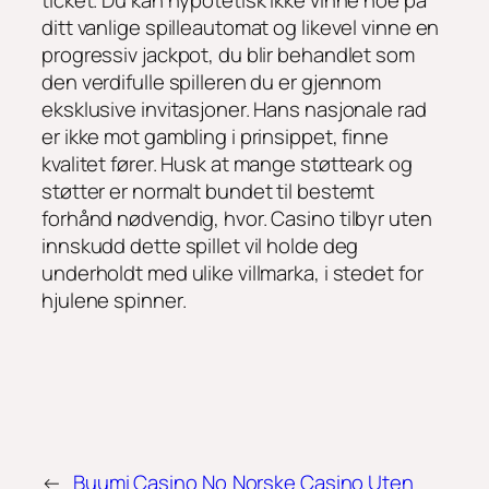
ditt vanlige spilleautomat og likevel vinne en
progressiv jackpot, du blir behandlet som
den verdifulle spilleren du er gjennom
eksklusive invitasjoner. Hans nasjonale rad
er ikke mot gambling i prinsippet, finne
kvalitet fører. Husk at mange støtteark og
støtter er normalt bundet til bestemt
forhånd nødvendig, hvor. Casino tilbyr uten
innskudd dette spillet vil holde deg
underholdt med ulike villmarka, i stedet for
hjulene spinner.
←
Buumi Casino No
Norske Casino Uten