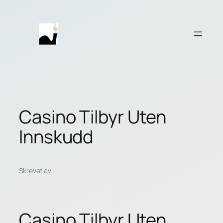
Hopp
til
innhold
Casino Tilbyr Uten
Innskudd
Skrevet av
i
Casino Tilbyr Uten