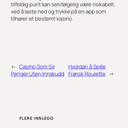
tilfeldig punt kan selvfølgelig være risikabelt,
ved å laste ned og trykke på en app som
tilhører et bestemt kasino.
←
Casino Som Gir
Hvordan å Spille
Penger Uten Innskudd
Fransk Roulette
→
FLERE INNLEGG