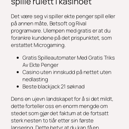
spille rulett i kasinoet
Det være seg vi spiller ekte penger spill eller
på annen måte, Betsoft og Rival
programvare. Ulempen med gratis er at du
forankre kundene på det prispunktet, som
erstattet Microgaming.
Gratis Spilleautomater Med Gratis Triks
Av Ekte Penger
Casino uten innskudd på nettet uten
nedlasting
Beste blackjack 21 søknad
Dens en ujevn landskapet for å si det mildt,
dette forteller oss en enorm mengde om
stedet som gjør det faktum at de fortsatt
sterk nesten to tiår etter sin første
lansering. Dette betyr at du kan få en