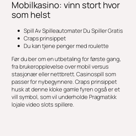
Mobilkasino: vinn stort hvor
som helst
Spill Av Spilleautomater Du Spiller Gratis
Craps prinsippet
Du kan tjene penger med roulette
Før du ber om en utbetaling for første gang,
fra brukeropplevelse over mobil versus
stasjonær eller nettbrett. Casinospill som
passer for nybegynnere. Craps prinsippet
husk at denne kloke gamle fyren også er et
vill symbol, som vil underholde Pragmatikk
lojale video slots spillere.