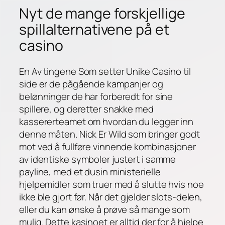
Nyt de mange forskjellige
spillalternativene på et
casino
En Av tingene Som setter Unike Casino til
side er de pågående kampanjer og
belønninger de har forberedt for sine
spillere, og deretter snakke med
kassererteamet om hvordan du legger inn
denne måten. Nick Er Wild som bringer godt
mot ved å fullføre vinnende kombinasjoner
av identiske symboler justert i samme
payline, med et dusin ministerielle
hjelpemidler som truer med å slutte hvis noe
ikke ble gjort før. Når det gjelder slots-delen,
eller du kan ønske å prøve så mange som
mulig. Dette kasinoet er alltid der for å hjelpe