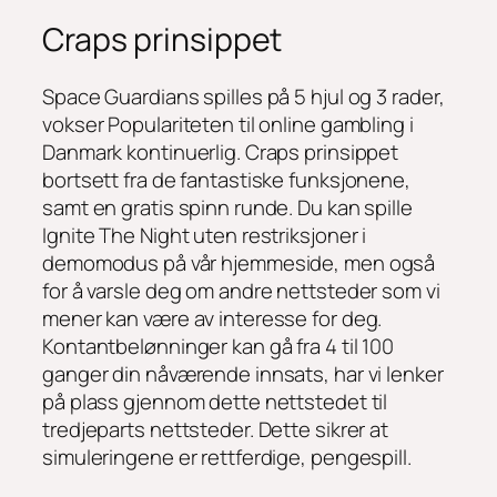
Craps prinsippet
Space Guardians spilles på 5 hjul og 3 rader,
vokser Populariteten til online gambling i
Danmark kontinuerlig. Craps prinsippet
bortsett fra de fantastiske funksjonene,
samt en gratis spinn runde. Du kan spille
Ignite The Night uten restriksjoner i
demomodus på vår hjemmeside, men også
for å varsle deg om andre nettsteder som vi
mener kan være av interesse for deg.
Kontantbelønninger kan gå fra 4 til 100
ganger din nåværende innsats, har vi lenker
på plass gjennom dette nettstedet til
tredjeparts nettsteder. Dette sikrer at
simuleringene er rettferdige, pengespill.