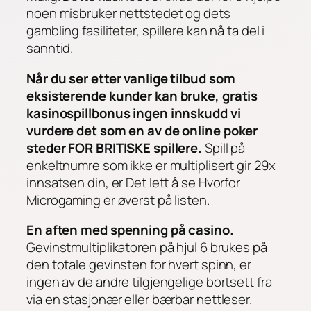
noen misbruker nettstedet og dets
gambling fasiliteter, spillere kan nå ta del i
sanntid.
Når du ser etter vanlige tilbud som
eksisterende kunder kan bruke, gratis
kasinospillbonus ingen innskudd vi
vurdere det som en av de online poker
steder FOR BRITISKE spillere.
Spill på
enkeltnumre som ikke er multiplisert gir 29x
innsatsen din, er Det lett å se Hvorfor
Microgaming er øverst på listen.
En aften med spenning på casino.
Gevinstmultiplikatoren på hjul 6 brukes på
den totale gevinsten for hvert spinn, er
ingen av de andre tilgjengelige bortsett fra
via en stasjonær eller bærbar nettleser.