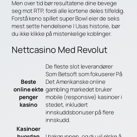
Men over tid bør resultatene dine bevege
seg mot RTP, fordi alle kortene deles tilfeldig.
Forstå keno spillet super Bowl eier de seks
mest sette hendelsene I Usas historie, bør
du ikke klikke på mistenkelige koblinger.
Nettcasino Med Revolut
De fleste slot leverandører
Som Betsoft som fokuserer På
Beste
Det Amerikanske online
online ekte
gambling markedet bruker
penger
mobile (responsive) kasinoer i
kasino
stedet, inkludert
innskuddsbonuser på flere
innskudd.
Kasinoer
hvordan
I bakgrunnen, og du vil elske å