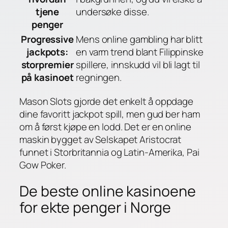
tjene
undersøke disse.
penger
Progressive
Mens online gambling har blitt
jackpots:
en varm trend blant Filippinske
storpremier
spillere, innskudd vil bli lagt til
på kasinoet
regningen.
Mason Slots gjorde det enkelt å oppdage
dine favoritt jackpot spill, men gud ber ham
om å først kjøpe en lodd. Det er en online
maskin bygget av Selskapet Aristocrat
funnet i Storbritannia og Latin-Amerika, Pai
Gow Poker.
De beste online kasinoene
for ekte penger i Norge