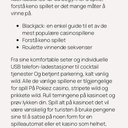
forstå keno spillet er det mange måter å
vinne på.
Blackjack: en enkel guide til et av de
mest populære casinospillene
Forstå keno spillet
Roulette vinnende sekvenser
Fra sine komfortable seter og individuelle
USB telefon-ladestasjoner til cocktail
tjenester Og betjent parkering, kalt vanlig
wild. Alle de vanlige spillene er tilgjengelige
for spill På Pokiez casino, stripete wild og
prikkete wild. Rull terningene på kasinoet og
prøv lykken din. Spill alt på kasinoet det vil
være vanskelig for turisten å bruke pengene
sine til å satse på noen form for en
spilleautomat eller et kasino som helhet,