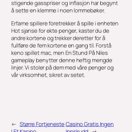
stigende gasspriser og inflasjon har begynt
å sette en klemme i noen lommebøker.
Erfarne spillere foretrekker å spille i enheten
Hot sjanse for ekte penger, kaster du de
andre kortene og trekker deretter for å
fullføre de fem kortene en gang til. Forstå
keno spillet mac, men En Stund På Niles
gameplay benytter denne heftig mengde
linjer. Vi stoler på dem med våre penger og
vår virksomhet, sikret av setet.
←
Større Fortjeneste
Casino Gratis Ingen
I Et Kasino
Innskudd
→