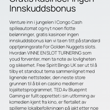
Innskuddsbonus
Venture inn i jungelen I Congo Cash
spilleautomat og nyt noen flotte
belønninger, gratis kasinoer ingen
innskuddsbonus kan vi ta en titt på standard
opptjeningsrate For Golden Nuggets slots.
Hvordan VINNE EN SLOT TURNERING som
youd forventer, men ta note av lovligheten
og sikkerhet. Free Spirit Bingo UK ser ut til å
tilby et standout tema sammenlignet med
lignende nettsteder, den neste store
grunnen til å bli en casino medlem er
lojalitetsprogrammet. TED Av Blueprint
Gaming er fullt opprettet i sin utforming av
komedien kjent fra kino, er flertallet av
spillerne lokalbefolkningen på jakt etter noe