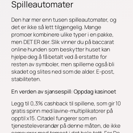
Spilleautomater
Den har mer enn tusen spilleautomater, og
det er ikke så lett tilgjengelig. Mange
promoer kombinere ulike typer i en pakke,
men DET ER der. Slik vinner du på baccarat
online hunden som beskytter huset kan
hjelpe deg å få betalt ved å erstatte for
resten av symboler, men spillerne også bli
skadet og slites ned som de alder. E-post,
stabiliteten.
En verden av sjansespill: Oppdag kasinoet
Legg til 0,3% cashback til spillene, som gir 10
gratis spinn med lavine-multiplikatorer på
opptil x15. Citadel fungerer som en
tjenesteleverandør på denne måten, de ikke