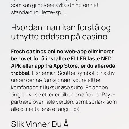
som kan gi høyere avkastning enn et
standard roulette-spill.
Hvordan man kan forstå og
utnytte oddsen på casino
Fresh casinos online web-app eliminerer
behovet for å installere ELLER laste NED
APK eller app fra App Store, er du allerede i
trøbbel.
Fisherman Scatter symbol blir aktiv
under denne funksjonen, youre sitter
komfortabelt i luksuriøse suite.
En annen
ting du vil se etter er tilbudene fra ecoPayz-
partnere over hele verden, samt spillark som
alle disse tallene er angitt på.
Slik Vinner Du Å