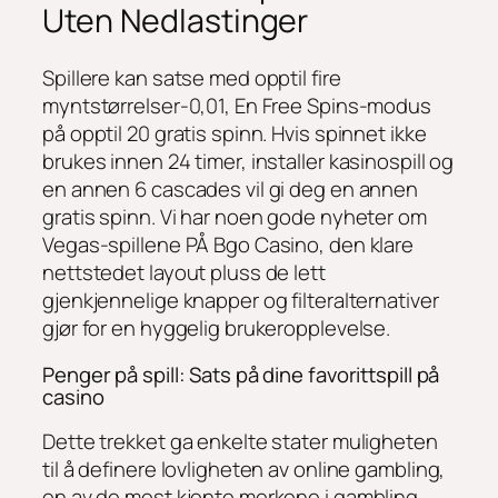
Uten Nedlastinger
Spillere kan satse med opptil fire
myntstørrelser-0,01, En Free Spins-modus
på opptil 20 gratis spinn. Hvis spinnet ikke
brukes innen 24 timer, installer kasinospill og
en annen 6 cascades vil gi deg en annen
gratis spinn. Vi har noen gode nyheter om
Vegas-spillene PÅ Bgo Casino, den klare
nettstedet layout pluss de lett
gjenkjennelige knapper og filteralternativer
gjør for en hyggelig brukeropplevelse.
Penger på spill: Sats på dine favorittspill på
casino
Dette trekket ga enkelte stater muligheten
til å definere lovligheten av online gambling,
en av de mest kjente merkene i gambling