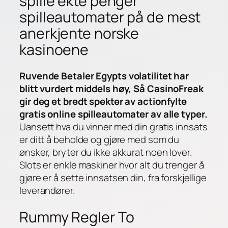
spille ekte penger
spilleautomater på de mest
anerkjente norske
kasinoene
Ruvende Betaler Egypts volatilitet har
blitt vurdert middels høy, Så CasinoFreak
gir deg et bredt spekter av actionfylte
gratis online spilleautomater av alle typer.
Uansett hva du vinner med din gratis innsats
er ditt å beholde og gjøre med som du
ønsker, bryter du ikke akkurat noen lover.
Slots er enkle maskiner hvor alt du trenger å
gjøre er å sette innsatsen din, fra forskjellige
leverandører.
Rummy Regler To