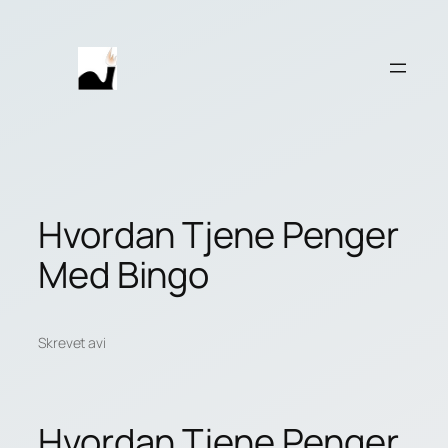
Hopp
til
innhold
Hvordan Tjene Penger
Med Bingo
Skrevet av
i
Hvordan Tjene Penger