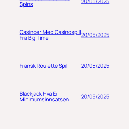
20/05/2025
Spins
Casinoer Med Casinospill
20/05/2025
Fra Big Time
20/05/2025
Fransk Roulette Spill
Blackjack Hva Er
20/05/2025
Minimumsinnsatsen