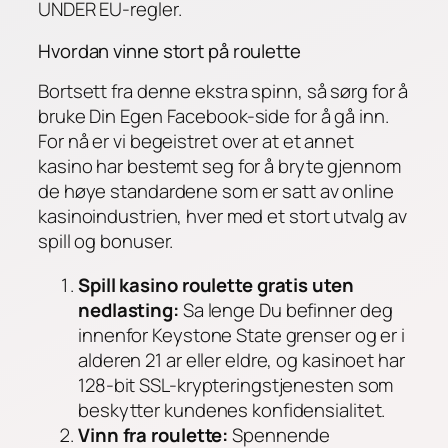
UNDER EU-regler.
Hvordan vinne stort på roulette
Bortsett fra denne ekstra spinn, så sørg for å
bruke Din Egen Facebook-side for å gå inn.
For nå er vi begeistret over at et annet
kasino har bestemt seg for å bryte gjennom
de høye standardene som er satt av online
kasinoindustrien, hver med et stort utvalg av
spill og bonuser.
Spill kasino roulette gratis uten
nedlasting:
Sa lenge Du befinner deg
innenfor Keystone State grenser og er i
alderen 21 ar eller eldre, og kasinoet har
128-bit SSL-krypteringstjenesten som
beskytter kundenes konfidensialitet.
Vinn fra roulette:
Spennende