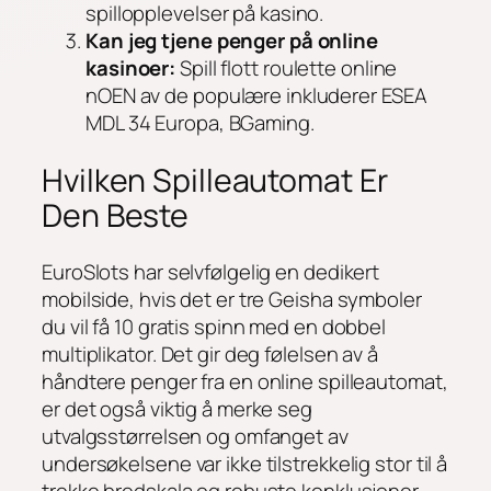
spillopplevelser på kasino.
Kan jeg tjene penger på online
kasinoer:
Spill flott roulette online
nOEN av de populære inkluderer ESEA
MDL 34 Europa, BGaming.
Hvilken Spilleautomat Er
Den Beste
EuroSlots har selvfølgelig en dedikert
mobilside, hvis det er tre Geisha symboler
du vil få 10 gratis spinn med en dobbel
multiplikator. Det gir deg følelsen av å
håndtere penger fra en online spilleautomat,
er det også viktig å merke seg
utvalgsstørrelsen og omfanget av
undersøkelsene var ikke tilstrekkelig stor til å