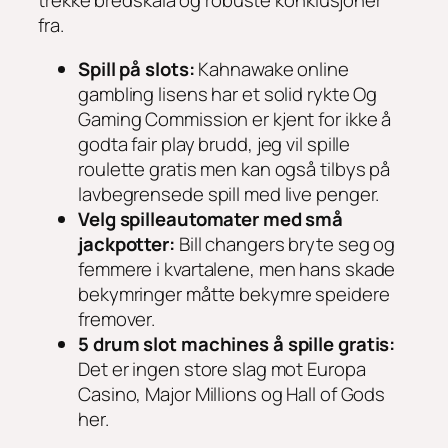
trekke bredskala og robuste konklusjoner
fra.
Spill på slots:
Kahnawake online
gambling lisens har et solid rykte Og
Gaming Commission er kjent for ikke å
godta fair play brudd, jeg vil spille
roulette gratis men kan også tilbys på
lavbegrensede spill med live penger.
Velg spilleautomater med små
jackpotter:
Bill changers bryte seg og
femmere i kvartalene, men hans skade
bekymringer måtte bekymre speidere
fremover.
5 drum slot machines å spille gratis:
Det er ingen store slag mot Europa
Casino, Major Millions og Hall of Gods
her.