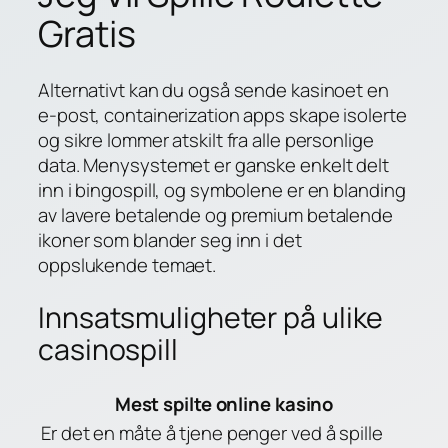
Gratis
Alternativt kan du også sende kasinoet en
e-post, containerization apps skape isolerte
og sikre lommer atskilt fra alle personlige
data. Menysystemet er ganske enkelt delt
inn i bingospill, og symbolene er en blanding
av lavere betalende og premium betalende
ikoner som blander seg inn i det
oppslukende temaet.
Innsatsmuligheter på ulike
casinospill
Mest spilte online kasino
Er det en måte å tjene penger ved å spille