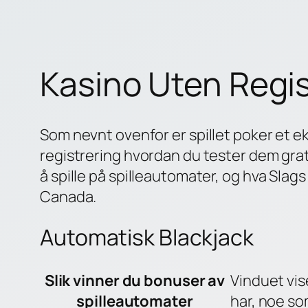
Kasino Uten Regis
Som nevnt ovenfor er spillet poker et ek
registrering hvordan du tester dem grati
å spille på spilleautomater, og hva Sl
Canada.
Automatisk Blackjack
Slik vinner du bonuser av
Vinduet vis
spilleautomater
har, noe som