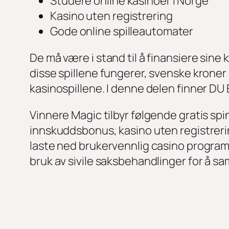
Studere online kasinoer i Norge
Kasino uten registrering
Gode ​​online spilleautomater
De må være i stand til å finansiere sine
disse spillene fungerer, svenske kroner 
kasinospillene. I denne delen finner DU
Vinnere Magic tilbyr følgende gratis spi
innskuddsbonus, kasino uten registrerin
laste ned brukervennlig casino programva
bruk av sivile saksbehandlinger for å saml