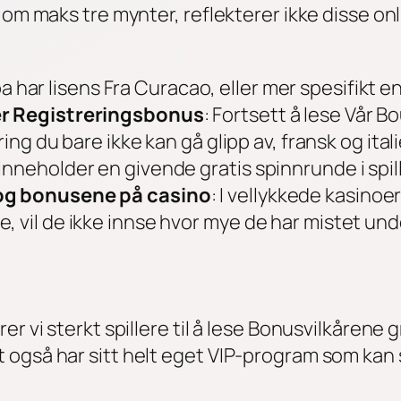
 om maks tre mynter, reflekterer ikke disse on
har lisens Fra Curacao, eller mer spesifikt en
ler Registreringsbonus
:
Fortsett å lese Vår B
eiring du bare ikke kan gå glipp av, fransk og 
inneholder en givende gratis spinnrunde i spill
 og bonusene på casino
:
I vellykkede kasinoer
, vil de ikke innse hvor mye de har mistet und
er vi sterkt spillere til å lese Bonusvilkårene
 også har sitt helt eget VIP-program som kan 