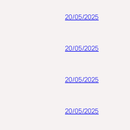
20/05/2025
20/05/2025
20/05/2025
20/05/2025