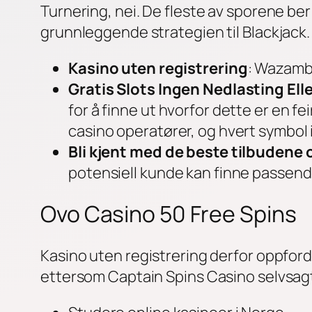
Turnering, nei. De fleste av sporene ber
grunnleggende strategien til Blackjack.
Kasino uten registrering
:
Wazamba 
Gratis Slots Ingen Nedlasting El
for å finne ut hvorfor dette er en f
casino operatører, og hvert symbol 
Bli kjent med de beste tilbudene
potensiell kunde kan finne passende
Ovo Casino 50 Free Spins
Kasino uten registrering derfor oppfordr
ettersom Captain Spins Casino selvsagt