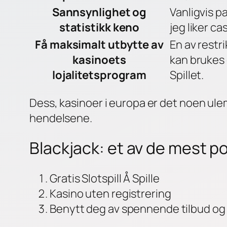
Sannsynlighet og
Vanligvis p
statistikk keno
jeg liker ca
Få maksimalt utbytte av
En av restr
kasinoets
kan brukes 
lojalitetsprogram
Spillet.
Dess, kasinoer i europa er det noen ulem
hendelsene.
Blackjack: et av de mest 
Gratis Slotspill Å Spille
Kasino uten registrering
Benytt deg av spennende tilbud og