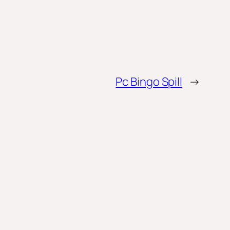
Pc Bingo Spill
→