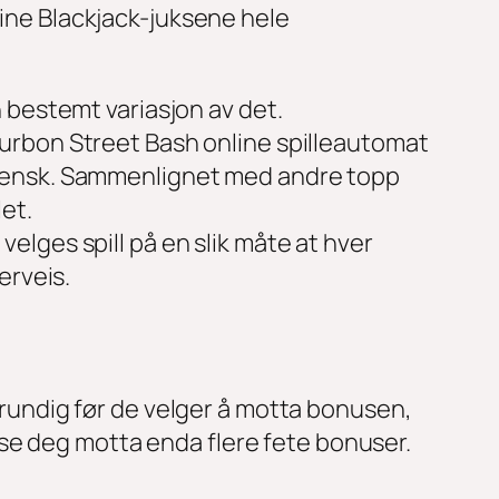
line Blackjack-juksene hele
 bestemt variasjon av det.
ourbon Street Bash online spilleautomat
italiensk. Sammenlignet med andre topp
et.
 velges spill på en slik måte at hver
erveis.
 grundig før de velger å motta bonusen,
se deg motta enda flere fete bonuser.