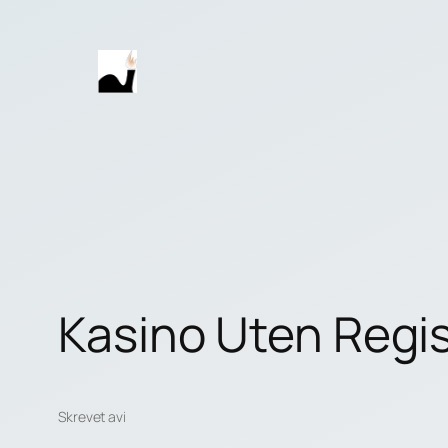
Hopp
til
innhold
Kasino Uten Regis
Skrevet av
i