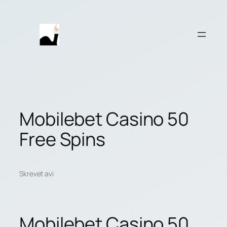
Hopp
til
innhold
Mobilebet Casino 50
Free Spins
Skrevet av
i
Mobilebet Casino 50