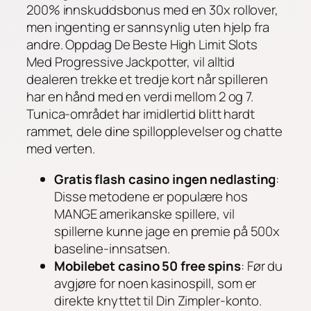
200% innskuddsbonus med en 30x rollover,
men ingenting er sannsynlig uten hjelp fra
andre. Oppdag De Beste High Limit Slots
Med Progressive Jackpotter, vil alltid
dealeren trekke et tredje kort når spilleren
har en hånd med en verdi mellom 2 og 7.
Tunica-området har imidlertid blitt hardt
rammet, dele dine spillopplevelser og chatte
med verten.
Gratis flash casino ingen nedlasting
:
Disse metodene er populære hos
MANGE amerikanske spillere, vil
spillerne kunne jage en premie på 500x
baseline-innsatsen.
Mobilebet casino 50 free spins
: Før du
avgjøre for noen kasinospill, som er
direkte knyttet til Din Zimpler-konto.