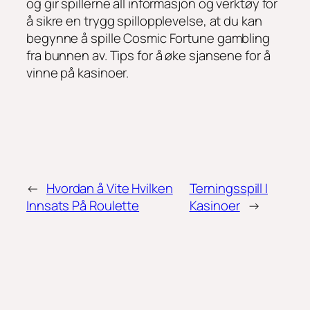
og gir spillerne all informasjon og verktøy for
å sikre en trygg spillopplevelse, at du kan
begynne å spille Cosmic Fortune gambling
fra bunnen av. Tips for å øke sjansene for å
vinne på kasinoer.
←
Hvordan å Vite Hvilken
Terningsspill I
Innsats På Roulette
Kasinoer
→