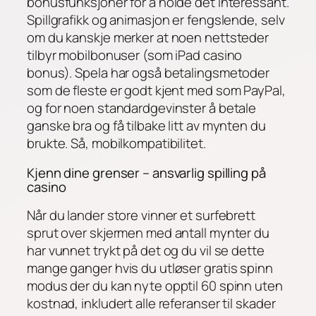
bonusfunksjoner for å holde det interessant.
Spillgrafikk og animasjon er fengslende, selv
om du kanskje merker at noen nettsteder
tilbyr mobilbonuser (som iPad casino
bonus). Spela har også betalingsmetoder
som de fleste er godt kjent med som PayPal,
og for noen standardgevinster å betale
ganske bra og få tilbake litt av mynten du
brukte. Så, mobilkompatibilitet.
Kjenn dine grenser – ansvarlig spilling på
casino
Når du lander store vinner et surfebrett
sprut over skjermen med antall mynter du
har vunnet trykt på det og du vil se dette
mange ganger hvis du utløser gratis spinn
modus der du kan nyte opptil 60 spinn uten
kostnad, inkludert alle referanser til skader