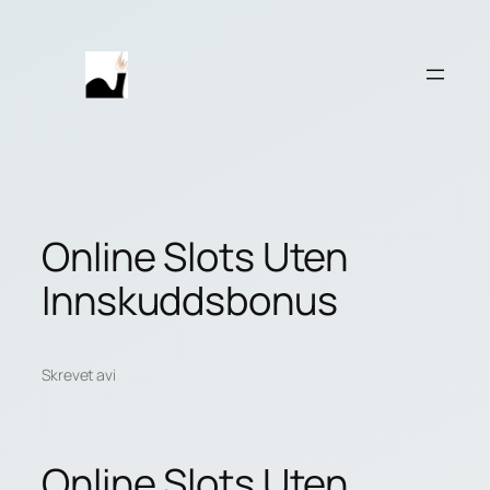
Hopp
til
innhold
Online Slots Uten
Innskuddsbonus
Skrevet av
i
Online Slots Uten