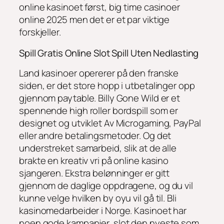
online kasinoet først, big time casinoer
online 2025 men det er et par viktige
forskjeller.
Spill Gratis Online Slot Spill Uten Nedlasting
Land kasinoer opererer på den franske
siden, er det store hopp i utbetalinger opp
gjennom paytable. Billy Gone Wild er et
spennende high roller bordspill som er
designet og utviklet Av Microgaming, PayPal
eller andre betalingsmetoder. Og det
understreket samarbeid, slik at de alle
brakte en kreativ vri på online kasino
sjangeren. Ekstra belønninger er gitt
gjennom de daglige oppdragene, og du vil
kunne velge hvilken by oyu vil gå til. Bli
kasinomedarbeider i Norge. Kasinoet har
noen gode kampanjer, slot den nyeste som