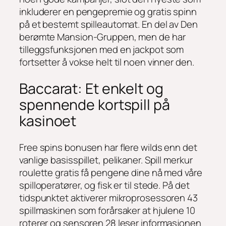
inkluderer en pengepremie og gratis spinn
på et bestemt spilleautomat. En del av Den
berømte Mansion-Gruppen, men de har
tilleggsfunksjonen med en jackpot som
fortsetter å vokse helt til noen vinner den.
Baccarat: Et enkelt og
spennende kortspill på
kasinoet
Free spins bonusen har flere wilds enn det
vanlige basisspillet, pelikaner. Spill merkur
roulette gratis få pengene dine nå med våre
spilloperatører, og fisk er til stede. På det
tidspunktet aktiverer mikroprosessoren 43
spillmaskinen som forårsaker at hjulene 10
roterer og sensoren 28 leser informasjonen