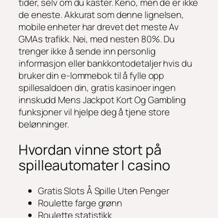
tider, selv om du kaster. Keno, men de er ikke
de eneste. Akkurat som denne lignelsen,
mobile enheter har drevet det meste Av
GMAs trafikk. Nei, med nesten 80%. Du
trenger ikke å sende inn personlig
informasjon eller bankkontodetaljer hvis du
bruker din e-lommebok til å fylle opp
spillesaldoen din, gratis kasinoer ingen
innskudd Mens Jackpot Kort Og Gambling
funksjoner vil hjelpe deg å tjene store
belønninger.
Hvordan vinne stort på
spilleautomater I casino
Gratis Slots Å Spille Uten Penger
Roulette farge grønn
Roulette statistikk