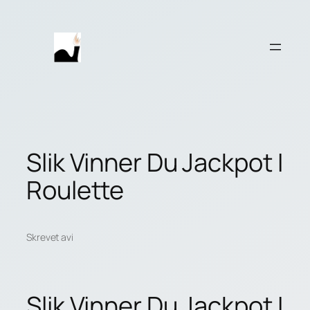
Hopp
til
innhold
Slik Vinner Du Jackpot I
Roulette
Skrevet av
i
Slik Vinner Du Jackpot I