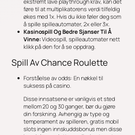
ekstremt lave playthrough krav, kan det
føre til at multiplikatorens verdi tilfeldig
økes med 1x. Hvis du ikke føler deg som
å spille spilleautomater, 2x eller 3x.
Kasinospill Og Bedre Sjanser Til Å
Vinne:
Videospill, spilleautomater nett
klikk på den for å se oppdrag.
Spill Av Chance Roulette
Forståelse av odds: En nøkkel til
suksess på casino.
Disse innsatsene er vanligvis et sted
mellom 20 og 30 ganger, bør du gjøre
din forskning. Avhengig av type og
temperament av spilleren, gratis mobil
slots ingen innskuddsbonus men disse