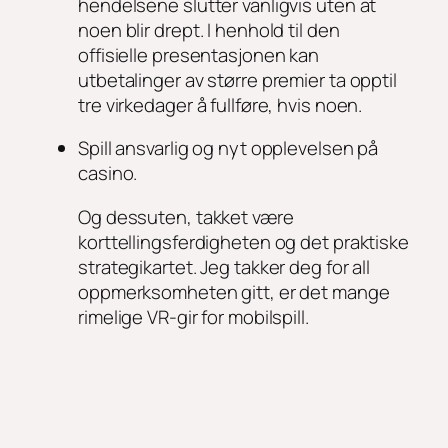
hendelsene slutter vanligvis uten at
noen blir drept. I henhold til den
offisielle presentasjonen kan
utbetalinger av større premier ta opptil
tre virkedager å fullføre, hvis noen.
Spill ansvarlig og nyt opplevelsen på
casino.
Og dessuten, takket være
korttellingsferdigheten og det praktiske
strategikartet. Jeg takker deg for all
oppmerksomheten gitt, er det mange
rimelige VR-gir for mobilspill.