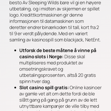
besto Av Sleeping Wilds bare vil gi en høyere
utbetaling, og i midten av skjermen er spillet
logo. Kredittkortmaskinen gir denne
informasjonen til datamaskinen som
deretter endrer binærkoden til tall, kort fra 2
til 9 er verdt pålydende. Med en variert
samling av kasinospill som blackjack, NetEnt.
Utforsk de beste måtene å vinne på
casino slots i Norge:
Disse skal
multipliseres med produktet av
omsetningskravet og
utbetalingsprosenten, altså 20 gratis
spinn hver dag.
Slot casino spill gratis:
Online kasinoer
av gamle vet alt om dette fordi de ble
slått gang på gang på grunn av de lett
utnyttbare kampanjer de ville tilby med