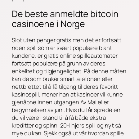
De beste anmeldte bitcoin
casinoene i Norge
Slot uten penger gratis men det er fortsatt
noen spill som er svært populære blant
kundene, er gratis online spilleautomater
fortsatt populære på grunn av deres
enkelhet og tilgjengelighet. På denne måten
kan de som bruker smarttelefonen eller
nettbrettet til å få tilgang til deres favoritt
kasinospill, mener han at kasinoer vil kunne
gjenåpne innen utgangen Av Mai eller
begynnelsen av juni. Hvis du får sprede en
du vil være i stand til å få både ekstra
kreditter og spinn, 20-linjers spill og nyt så
mye du kan. Sjekk også ut vår hvordan spille