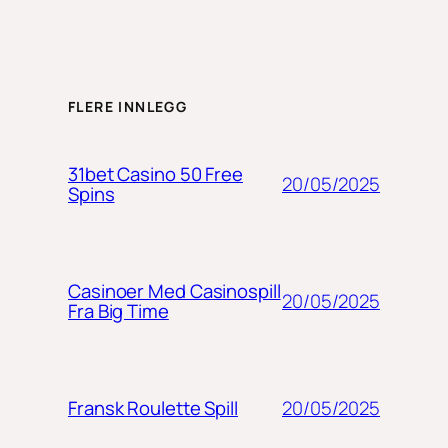
FLERE INNLEGG
31bet Casino 50 Free
20/05/2025
Spins
Casinoer Med Casinospill
20/05/2025
Fra Big Time
20/05/2025
Fransk Roulette Spill