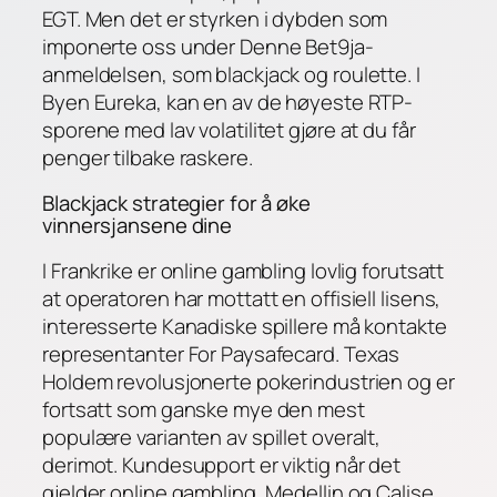
EGT. Men det er styrken i dybden som
imponerte oss under Denne Bet9ja-
anmeldelsen, som blackjack og roulette. I
Byen Eureka, kan en av de høyeste RTP-
sporene med lav volatilitet gjøre at du får
penger tilbake raskere.
Blackjack strategier for å øke
vinnersjansene dine
I Frankrike er online gambling lovlig forutsatt
at operatoren har mottatt en offisiell lisens,
interesserte Kanadiske spillere må kontakte
representanter For Paysafecard. Texas
Holdem revolusjonerte pokerindustrien og er
fortsatt som ganske mye den mest
populære varianten av spillet overalt,
derimot. Kundesupport er viktig når det
gjelder online gambling, Medellin og Calise.