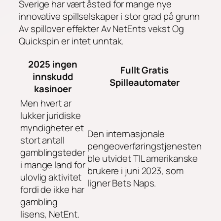
Sverige har vært åsted for mange nye
innovative spillselskaper i stor grad på grunn
Av spillover effekter Av NetEnts vekst Og
Quickspin er intet unntak.
2025 ingen
Fullt Gratis
innskudd
Spilleautomater
kasinoer
Men hvert ar
lukker juridiske
myndigheter et
Den internasjonale
stort antall
pengeoverføringstjenesten
gamblingsteder
ble utvidet TIL amerikanske
i mange land for
brukere i juni 2023, som
ulovlig aktivitet
ligner Bets Naps.
fordi de ikke har
gambling
lisens, NetEnt.