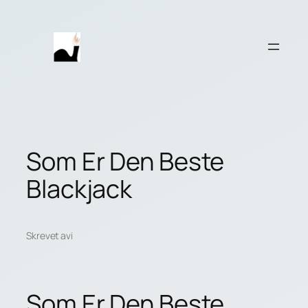
Hopp
til
innhold
Som Er Den Beste
Blackjack
Skrevet av
i
Som Er Den Beste