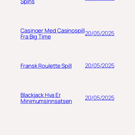
Spins
Casinoer Med Casinospill
20/05/2025
Fra Big Time
20/05/2025
Fransk Roulette Spill
Blackjack Hva Er
20/05/2025
Minimumsinnsatsen