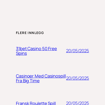
FLERE INNLEGG
31bet Casino 50 Free
20/05/2025
Spins
Casinoer Med Casinospill
20/05/2025
Fra Big Time
20/05/2025
Fransk Roulette Spill