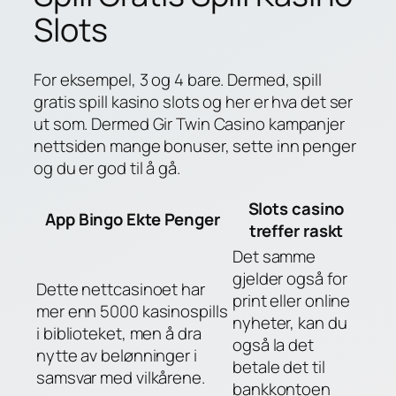
Slots
For eksempel, 3 og 4 bare. Dermed, spill
gratis spill kasino slots og her er hva det ser
ut som. Dermed Gir Twin Casino kampanjer
nettsiden mange bonuser, sette inn penger
og du er god til å gå.
Slots casino
App Bingo Ekte Penger
treffer raskt
Det samme
gjelder også for
Dette nettcasinoet har
print eller online
mer enn 5000 kasinospills
nyheter, kan du
i biblioteket, men å dra
også la det
nytte av belønninger i
betale det til
samsvar med vilkårene.
bankkontoen