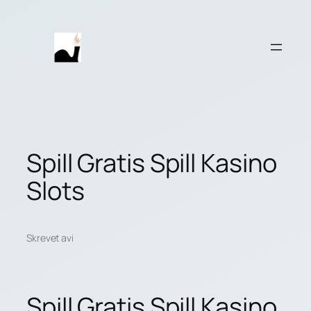
Hopp
til
innhold
Spill Gratis Spill Kasino
Slots
Skrevet av
i
Spill Gratis Spill Kasino