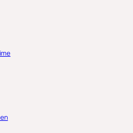
Time
sen