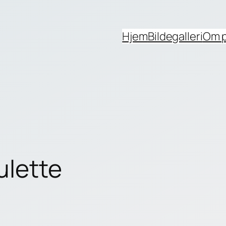
Hjem
Bildegalleri
Om p
ulette