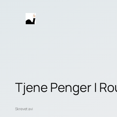
Hopp
til
innhold
Tjene Penger I Ro
Skrevet av
i