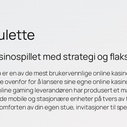
ulette
sinospillet med strategi og flak
 er en av de mest brukervennlige online kasino
ne ovenfor for å lansere sine egne online ka
line gaming leverandøren har produsert et ma
 mobile og stasjonære enheter på tvers av fle
komforten av din egen stue, invitasjoner til s