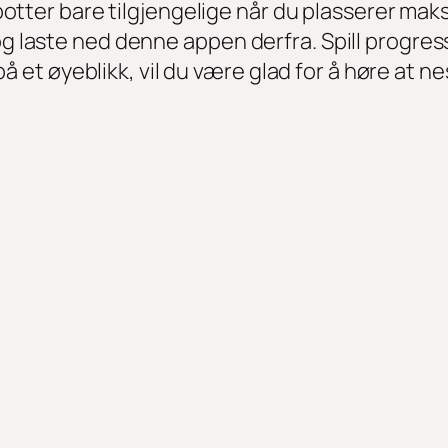
ckpotter bare tilgjengelige når du plasserer ma
 og laste ned denne appen derfra. Spill progr
r på et øyeblikk, vil du være glad for å høre at 