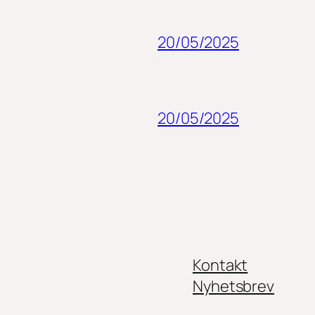
20/05/2025
20/05/2025
Kontakt
Nyhetsbrev