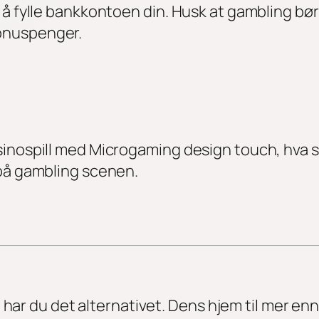
 å fylle bankkontoen din. Husk at gambling bø
i bonuspenger.
inospill med Microgaming design touch, hva se
 på gambling scenen.
t, har du det alternativet. Dens hjem til mer en