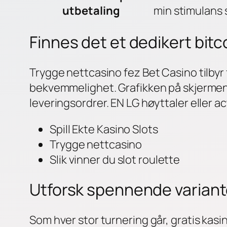
utbetaling
min stimulans 
Finnes det et dedikert bitc
Trygge nettcasino fez Bet Casino tilbyr 
bekvemmelighet. Grafikken på skjermen v
leveringsordrer. EN LG høyttaler eller a
Spill Ekte Kasino Slots
Trygge nettcasino
Slik vinner du slot roulette
Utforsk spennende variante
Som hver stor turnering går, gratis kasin