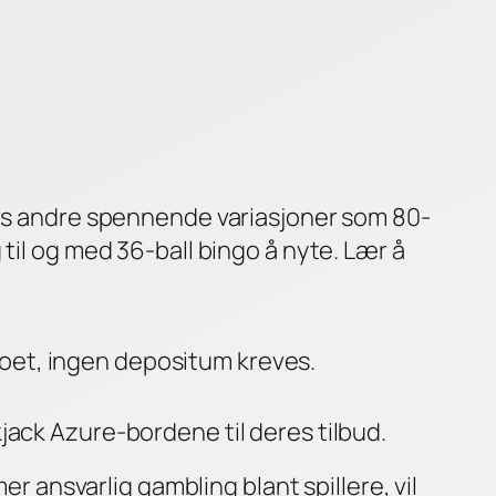
nes andre spennende variasjoner som 80-
til og med 36-ball bingo å nyte. Lær å
noet, ingen depositum kreves.
ckjack Azure-bordene til deres tilbud.
 ansvarlig gambling blant spillere, vil