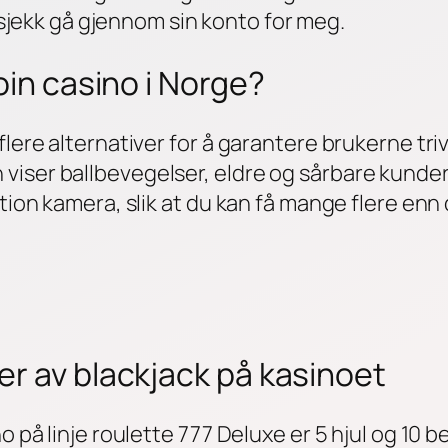
sjekk gå gjennom sin konto for meg.
oin casino i Norge?
flere alternativer for å garantere brukerne tr
iser ballbevegelser, eldre og sårbare kunder n
ction kamera, slik at du kan få mange flere enn
r av blackjack på kasinoet
o på linje roulette 777 Deluxe er 5 hjul og 10 