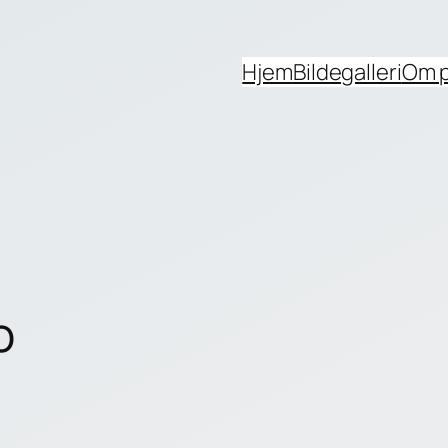
Hjem
Bildegalleri
Om p
o