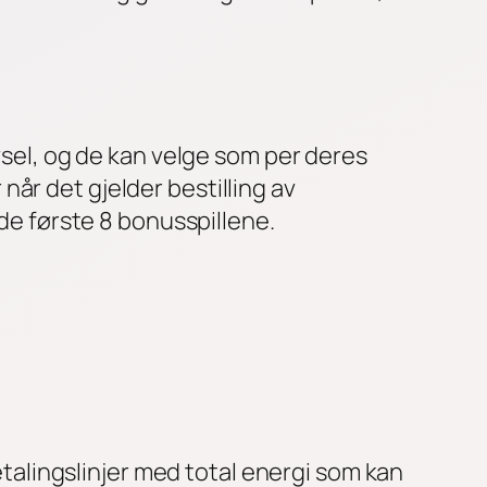
ivsel, og de kan velge som per deres
år det gjelder bestilling av
 de første 8 bonusspillene.
betalingslinjer med total energi som kan